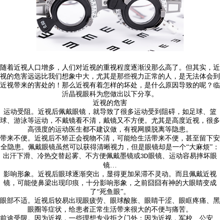
随着近视人口增多，人们对近视的重视程度逐渐没那么高了。但其实，近
视的危害远远比我们想象中大，尤其是那些视力正常的人，是无法体会到
近视带来的害处的！那么近视有着怎样的坏处，是什么原因导致的呢？临
沂晶视眼科为您做出以下分享。
近视的危害
运动受阻。近视后佩戴眼镜，就导致了很多运动受到阻碍，如足球、篮
球、游泳等运动，不戴镜看不清，戴镜又不方便。尤其是高度近视，很多
高强度的运动医生都不建议做，有视网膜脱离等隐患。
带来不便。近视后不矫正会视物不清，可能给生活带来不便，甚至留下安
全隐患。佩戴眼镜虽然可以获得清晰视力，但是眼镜却是一个
“大麻烦”：
出汗下滑、冷热交替起雾、不方便佩戴墨镜或
眼镜、运动容易摔坏眼
3D
镜…
影响形象。近视后眼球逐渐突出，显得更加呆滞不灵动。而且佩戴近视
镜，可能使鼻梁出现印痕，十分影响形象，之前囧囧有神的大眼睛变成
了
“死鱼眼”。
眼部不适。近视后较易出现眼疲劳、眼球酸胀、眼睛干涩、眼眶疼痛、黑
眼圈等症状，给患者正常生活带来很大的不便与痛苦。
前途受限。因为近视，一些理想专业拒之门外；因为近视，军校、公安、