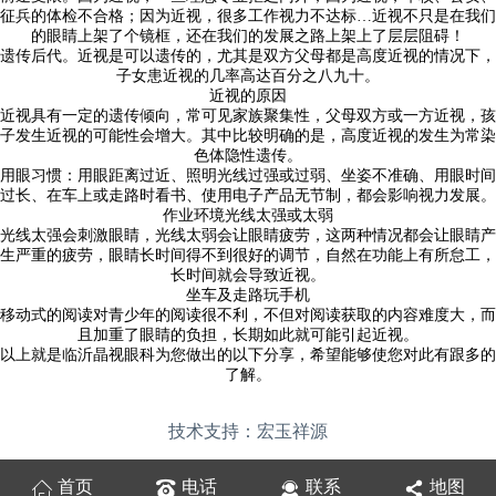
征兵的体检不合格；因为近视，很多工作视力不达标
…近视不只是在我们
的眼睛上架了个镜框，还在我们的发展之路上架上了层层阻碍！
遗传后代。近视是可以遗传的，尤其是双方父母都是高度近视的情况下，
子女患近视的几率高达百分之八九十。
近视的原因
近视具有一定的遗传倾向，常可见家族聚集性，父母双方或一方近视，孩
子发生近视的可能性会增大。其中比较明确的是，高度近视的发生为常染
色体隐性遗传。
用眼习惯：用眼距离过近、照明光线过强或过弱、坐姿不准确、用眼时间
过长、在车上或走路时看书、使用电子产品无节制，都会影响视力发展。
作业环境光线太强或太弱
光线太强会刺激眼睛，光线太弱会让眼睛疲劳，这两种情况都会让眼睛产
生严重的疲劳，眼睛长时间得不到很好的调节，自然在功能上有所怠工，
长时间就会导致近视。
坐车及走路玩手机
移动式的阅读对青少年的阅读很不利，不但对阅读获取的内容难度大，而
且加重了眼睛的负担，长期如此就可能引起近视。
以上就是临沂晶视眼科为您做出的以下分享，希望能够使您对此有跟多的
了解。
技术支持：宏玉祥源
首页
电话
联系
地图