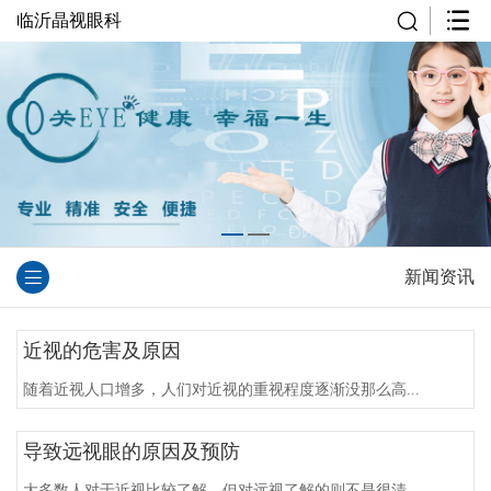
临沂晶视眼科
新闻资讯
近视的危害及原因
随着近视人口增多，人们对近视的重视程度逐渐没那么高...
导致远视眼的原因及预防
大多数人对于近视比较了解，但对远视了解的则不是很清...