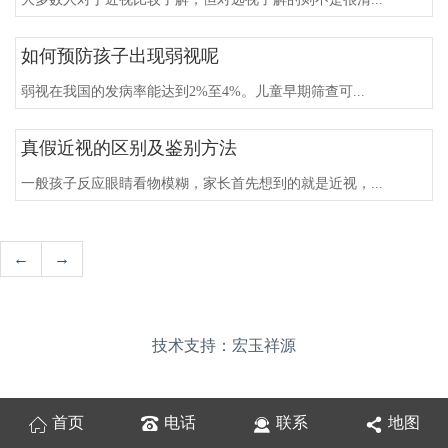
如何预防孩子出现弱视呢
弱视在我国的发病率能达到2%至4%。儿童早期筛查可...
真假近视的区别及鉴别方法
一般孩子反应眼睛看物模糊，家长首先想到的就是近视，...
←
→
技术支持：宏玉祥源
首页
电话
联系
地图